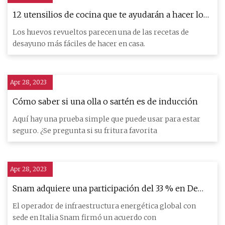
12 utensilios de cocina que te ayudarán a hacer los
huevos revueltos perfectos
Los huevos revueltos parecen una de las recetas de
desayuno más fáciles de hacer en casa.
Apr 28, 2023
Cómo saber si una olla o sartén es de inducción
Aquí hay una prueba simple que puede usar para estar
seguro. ¿Se pregunta si su fritura favorita
Apr 28, 2023
Snam adquiere una participación del 33 % en De
Nora para fortalecer su posición en las tecnologías
El operador de infraestructura energética global con
del hidrógeno
sede en Italia Snam firmó un acuerdo con