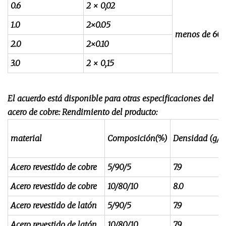
0.6
2 × 0,02
1.0
2×0.05
menos de 60
2.0
2×0.10
3.0
2 × 0,15
El acuerdo está disponible para otras especificaciones del
acero de cobre: ​​Rendimiento del producto:
material
Composición(%)
Densidad (g/c
Acero revestido de cobre
5/90/5
7.9
Acero revestido de cobre
10/80/10
8.0
Acero revestido de latón
5/90/5
7.9
Acero revestido de latón
10/80/10
7.9