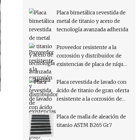
Placa bimetálica revestida de
metal de titanio y acero de
tecnología avanzada adherida
Proveedor resistente a la
corrosión y distribuidor de
existencias de placa de níquel
puro N02201
Placa revestida de lavado con
ácido de titanio de gran oferta
resistente a la corrosión de
dureza de alta calidad para
Indfustrial
Placa de malla de aleación de
titanio ASTM B265 Gr7