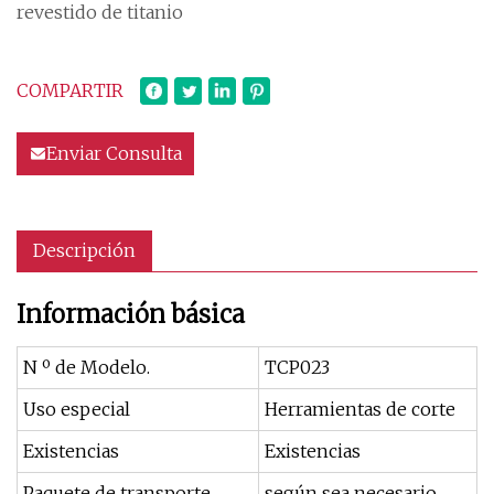
revestido de titanio
COMPARTIR
Enviar Consulta
Descripción
Información básica
N º de Modelo.
TCP023
Uso especial
Herramientas de corte
Existencias
Existencias
Paquete de transporte
según sea necesario