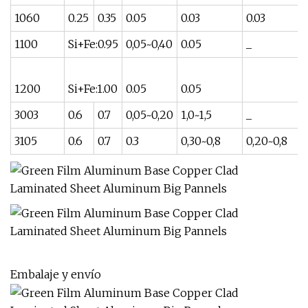
1060
0.25
0.35
0.05
0.03
0.03
1100
Si+Fe:0.95
0,05~0,40
0.05
_
1200
Si+Fe:1.00
0.05
0.05
3003
0.6
0.7
0,05~0,20
1,0~1,5
_
3105
0.6
0.7
0.3
0,30~0,8
0,20~0,8
Embalaje y envío