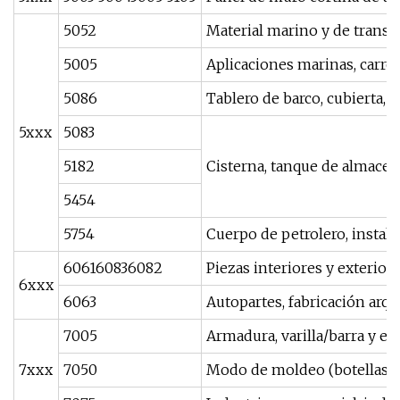
5052
Material marino y de transpo
5005
Aplicaciones marinas, carro
5086
Tablero de barco, cubierta, p
5xxx
5083
5182
Cisterna, tanque de almacena
5454
5754
Cuerpo de petrolero, instala
606160836082
Piezas interiores y exterior
6xxx
6063
Autopartes, fabricación arq
7005
Armadura, varilla/barra y e
7xxx
7050
Modo de moldeo (botellas), 