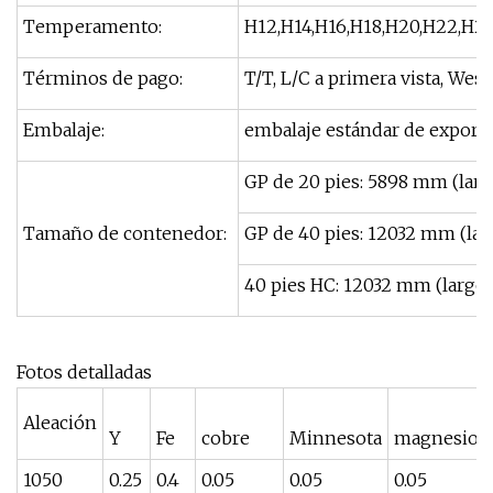
Temperamento:
H12,H14,H16,H18,H20,H22,H24
Términos de pago:
T/T, L/C a primera vista, West
Embalaje:
embalaje estándar de exportaci
GP de 20 pies: 5898 mm (larg
Tamaño de contenedor:
GP de 40 pies: 12032 mm (lar
40 pies HC: 12032 mm (largo)
Fotos detalladas
Aleación
Y
Fe
cobre
Minnesota
magnesio
1050
0.25
0.4
0.05
0.05
0.05