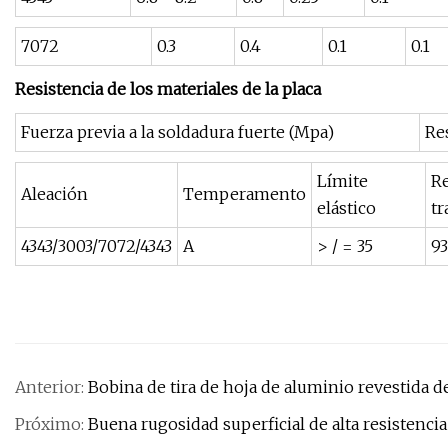
7072
0.3
0.4
0.1
0.1
Resistencia de los materiales de la placa
Fuerza previa a la soldadura fuerte (Mpa)
Res
Límite
Re
Aleación
Temperamento
elástico
tr
4343/3003/7072/4343
A
> / = 35
93
Anterior:
Bobina de tira de hoja de aluminio revestida de
Próximo:
Buena rugosidad superficial de alta resistencia