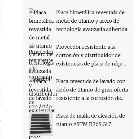
Placa bimetálica revestida de
metal de titanio y acero de
tecnología avanzada adherida
Proveedor resistente a la
corrosión y distribuidor de
existencias de placa de níquel
puro N02201
Placa revestida de lavado con
ácido de titanio de gran oferta
resistente a la corrosión de
dureza de alta calidad para
Indfustrial
Placa de malla de aleación de
titanio ASTM B265 Gr7