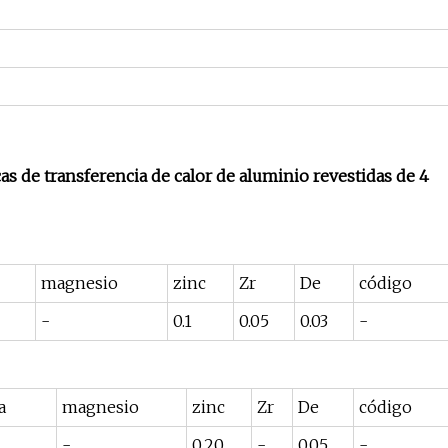
cas de transferencia de calor de aluminio revestidas de 4
magnesio
zinc
Zr
De
código
-
0.1
0.05
0.03
-
a
magnesio
zinc
Zr
De
código
-
0.20
-
0.05
-