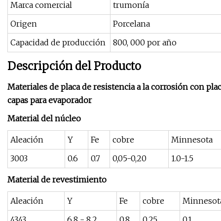
Marca comercial
trumonía
Origen
Porcelana
Capacidad de producción
800, 000 por año
Descripción del Producto
Materiales de placa de resistencia a la corrosión con pla
capas para evaporador
Material del núcleo
Aleación
Y
Fe
cobre
Minnesota
3003
0.6
0.7
0,05-0,20
1.0-1.5
Material de revestimiento
Aleación
Y
Fe
cobre
Minnesot
4343
6.8 - 8.2
0.8
0.25
0.1