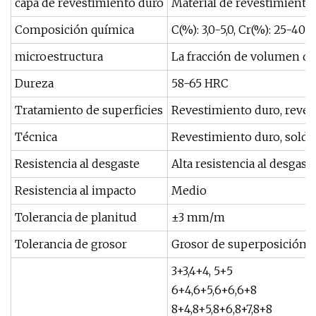
capa de revestimiento duro
Material de revestimiento
Composición química
C(%): 3,0-5,0, Cr(%): 25-40
microestructura
La fracción de volumen de
Dureza
58-65 HRC
Tratamiento de superficies
Revestimiento duro, reves
Técnica
Revestimiento duro, solda
Resistencia al desgaste
Alta resistencia al desgas
Resistencia al impacto
Medio
Tolerancia de planitud
±3 mm/m
Tolerancia de grosor
Grosor de superposición u
3+3,4+4, 5+5
6+4,6+5,6+6,6+8
8+4,8+5,8+6,8+7,8+8