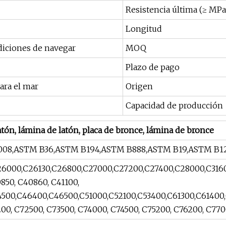
Resistencia última (≥ MPa
Longitud
diciones de navegar
MOQ
Plazo de pago
ara el mar
Origen
Capacidad de producción
latón, lámina de latón, placa de bronce, lámina de bronce
008,ASTM B36,ASTM B194,ASTM B888,ASTM B19,ASTM B122
6000,C26130,C26800,C27000,C27200,C27400,C28000,C3160
850, C40860, C41100,
500,C46400,C46500,C51000,C52100,C53400,C61300,C61400
00, C72500, C73500, C74000, C74500, C75200, C76200, C7700