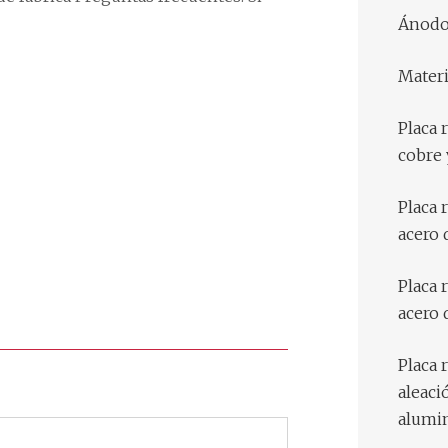
Ánodo 
Materi
Placa 
cobre 
Placa 
acero 
Placa 
acero 
Placa 
aleaci
alumi