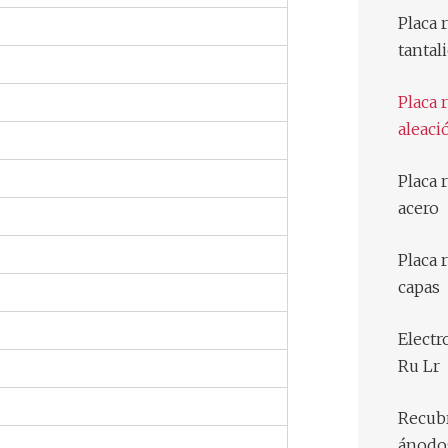
Placa 
tantal
Placa 
aleaci
Placa 
acero
Placa 
capas
Electr
Ru Lr
Recub
ánodos