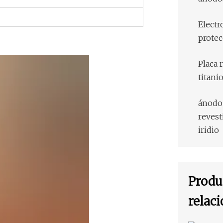
Electr
protec
Placa 
titani
ánodo 
revest
iridio
Produ
relac