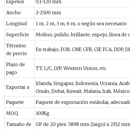
Espesor
0,1-120 mm
Ancho
2-2500 mm
Longitud
1 m, 2 m, 3 m, 6 m, o según sea necesario
Superficie
Molino, pulido, brillante, espejo, línea de c
Término
Ex-trabajo, FOB, CNF, CFR, CIF, FCA, DDP, DD
de precio
Plazo de
TT, L/C, D/P, Western Union, etc.
pago
Irlanda, Singapur, Indonesia, Ucrania, Arabi
Exportar a
Omán, Dubai, Kuwait, Malasia, Irak, México,
Paquete
Paquete de exportación estándar, adecuado
MOQ
100Kg
Tamaño de
GP de 20 pies: 5898 mm (largo) x 2352 mm 