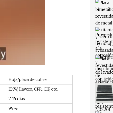
Hoja/placa de cobre
EXW, llavero, CFR, CIF, etc.
7-15 días
99%