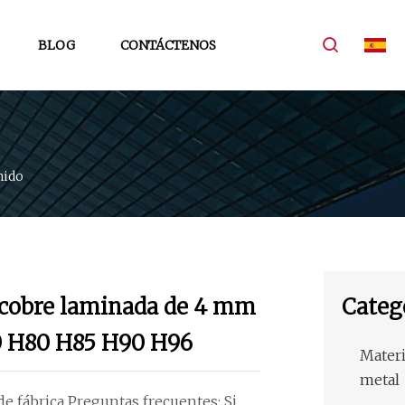
BLOG
CONTÁCTENOS
nido
e cobre laminada de 4 mm
Categ
0 H80 H85 H90 H96
Materi
metal
e fábrica Preguntas frecuentes: Si