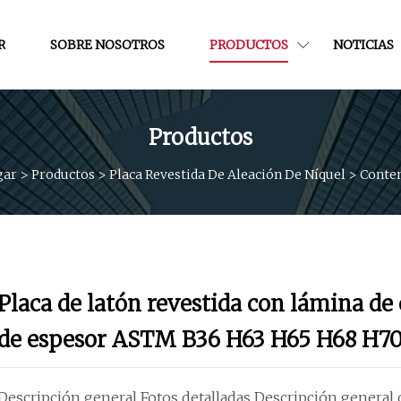
R
SOBRE NOSOTROS
PRODUCTOS
NOTICIAS
Productos
gar
>
Productos
>
Placa Revestida De Aleación De Níquel
>
Conte
Placa de latón revestida con lámina d
de espesor ASTM B36 H63 H65 H68 H7
Descripción general Fotos detalladas Descripción general d