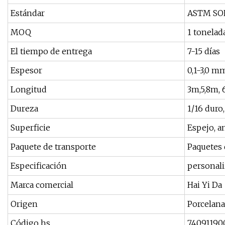
Estándar
ASTM SOL
MOQ
1 tonelad
El tiempo de entrega
7-15 días
Espesor
0,1-3,0 m
Longitud
3m,5,8m, 
Dureza
1/16 duro,
Superficie
Espejo, a
Paquete de transporte
Paquetes 
Especificación
personal
Marca comercial
Hai Yi Da
Origen
Porcelana
Código hs
74091190