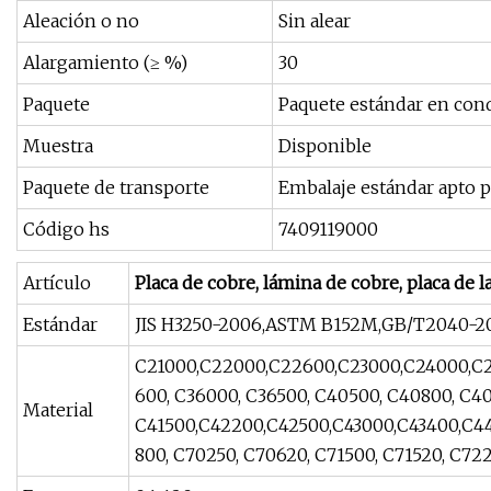
Aleación o no
Sin alear
Alargamiento (≥ %)
30
Paquete
Paquete estándar en con
Muestra
Disponible
Paquete de transporte
Embalaje estándar apto p
Código hs
7409119000
Artículo
Placa de cobre, lámina de cobre, placa de 
Estándar
JIS H3250-2006,ASTM B152M,GB/T2040-2
C21000,C22000,C22600,C23000,C24000,C2
600, C36000, C36500, C40500, C40800, C40
Material
C41500,C42200,C42500,C43000,C43400,C44
800, C70250, C70620, C71500, C71520, C722